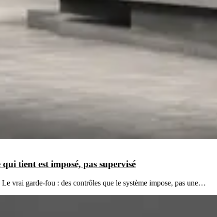
qui tient est imposé, pas supervisé
e. Le vrai garde-fou : des contrôles que le système impose, pas une…