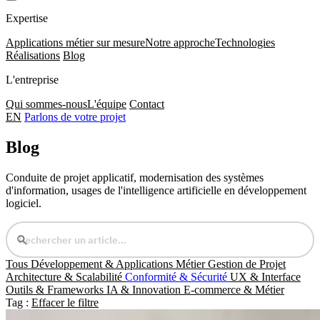
Expertise
Applications métier sur mesure
Notre approche
Technologies
Réalisations
Blog
L'entreprise
Qui sommes-nous
L'équipe
Contact
EN
Parlons de votre projet
Blog
Conduite de projet applicatif, modernisation des systèmes
d'information, usages de l'intelligence artificielle en développement
logiciel.
Tous
Développement & Applications Métier
Gestion de Projet
Architecture & Scalabilité
Conformité & Sécurité
UX & Interface
Outils & Frameworks
IA & Innovation
E-commerce & Métier
Tag :
Effacer le filtre