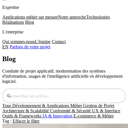
Expertise
Applications métier sur mesure
Notre approche
Technologies
Réalisations
Blog
L'entreprise
Qui sommes-nous
L'équipe
Contact
EN
Parlons de votre projet
Blog
Conduite de projet applicatif, modernisation des systèmes
d'information, usages de l'intelligence artificielle en développement
logiciel.
Tous
Développement & Applications Métier
Gestion de Projet
Architecture & Scalabilité
Conformité & Sécurité
UX & Interface
Outils & Frameworks
IA & Innovation
E-commerce & Métier
Tag :
Effacer le filtre