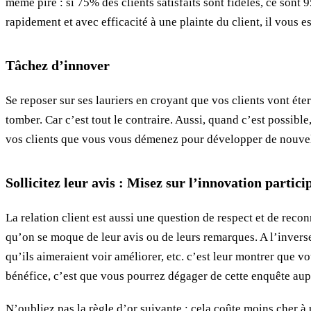
même pire : si 75% des clients satisfaits sont fidèles, ce sont
rapidement et avec efficacité à une plainte du client, il vous
Tâchez d’innover
Se reposer sur ses lauriers en croyant que vos clients vont éte
tomber. Car c’est tout le contraire. Aussi, quand c’est possibl
vos clients que vous vous démenez pour développer de nouvelle
Sollicitez leur avis : Misez sur l’innovation partici
La relation client est aussi une question de respect et de reco
qu’on se moque de leur avis ou de leurs remarques. A l’inverse, 
qu’ils aimeraient voir améliorer, etc. c’est leur montrer que v
bénéfice, c’est que vous pourrez dégager de cette enquête aupr
N’oubliez pas la règle d’or suivante : cela coûte moins cher à 