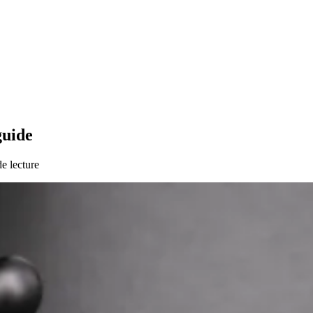
guide
e lecture