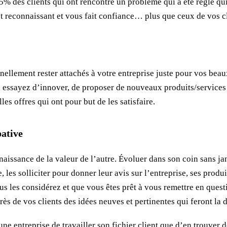
 95% des clients qui ont rencontré un problème qui a été réglé q
 est reconnaissant et vous fait confiance… plus que ceux de vos 
rnellement rester attachés à votre entreprise juste pour vos bea
e, essayez d’innover, de proposer de nouveaux produits/services 
s offres qui ont pour but de les satisfaire.
pative
nnaissance de la valeur de l’autre. Évoluer dans son coin sans j
les solliciter pour donner leur avis sur l’entreprise, ses produit
ous les considérez et que vous êtes prêt à vous remettre en quest
ès de vos clients des idées neuves et pertinentes qui feront la 
une entreprise de travailler son fichier client que d’en trouver