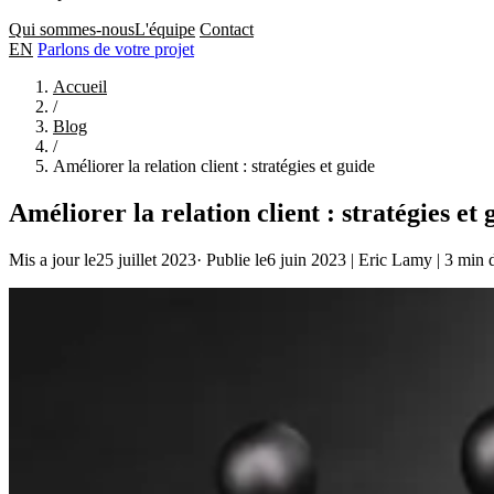
Qui sommes-nous
L'équipe
Contact
EN
Parlons de votre projet
Accueil
/
Blog
/
Améliorer la relation client : stratégies et guide
Améliorer la relation client : stratégies et 
Mis a jour le25 juillet 2023
·
Publie le6 juin 2023
|
Eric Lamy
|
3 min d