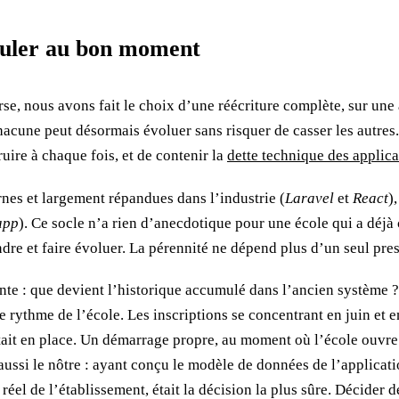
sculer au bon moment
rse, nous avons fait le choix d’une réécriture complète, sur une
hacune peut désormais évoluer sans risquer de casser les autres. 
ruire à chaque fois, et de contenir la
dette technique des applica
rnes et largement répandues dans l’industrie (
Laravel
et
React
)
app
). Ce socle n’a rien d’anecdotique pour une école qui a déjà 
re et faire évoluer. La pérennité ne dépend plus d’un seul pres
onte : que devient l’historique accumulé dans l’ancien système ?
 rythme de l’école. Les inscriptions se concentrant en juin et e
it en place. Un démarrage propre, au moment où l’école ouvre un
t aussi le nôtre : ayant conçu le modèle de données de l’applica
 réel de l’établissement, était la décision la plus sûre. Décider d