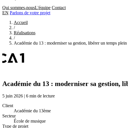
Qui sommes-nous
L'équipe
Contact
EN
Parlons de votre projet
Accueil
/
Réalisations
/
Académie du 13 : moderniser sa gestion, libérer un temps plein
Académie du 13 : moderniser sa gestion, li
5 juin 2026
|
6 min de lecture
Client
Académie du 13ème
Secteur
École de musique
Type de projet