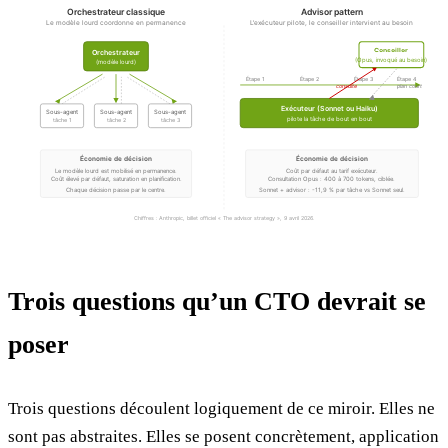
Orchestrateur classique
Advisor pattern
Le modèle lourd coordonne en permanence
L'exécuteur pilote, le conseiller intervient au besoin
Conseiller
Orchestrateur
(Opus, invoqué au besoin)
(modèle lourd)
Étape 1
Étape 2
Étape 3
Étape 4
consulte
plan court
Exécuteur (Sonnet ou Haiku)
Sous-agent
Sous-agent
Sous-agent
pilote la tâche de bout en bout
tâche 1
tâche 2
tâche 3
Économie de décision
Économie de décision
Le modèle lourd est mobilisé en permanence.
Coût par défaut au tarif exécuteur.
Coût élevé par défaut, saturation en planification.
Consultation Opus : 400 à 700 tokens, ciblée.
Chaque décision passe par le centre.
Sonnet + advisor : -11,9 % par tâche vs Sonnet seul.
Chiffres : Anthropic, billet officiel « The advisor strategy », 9 avril 2026.
Trois questions qu’un CTO devrait se
poser
Trois questions découlent logiquement de ce miroir. Elles ne
sont pas abstraites. Elles se posent concrètement, application