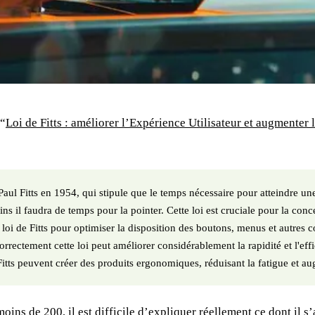
 “
Loi de Fitts : améliorer l’Expérience Utilisateur et augmenter
aul Fitts en 1954, qui stipule que le temps nécessaire pour atteindre une
ns il faudra de temps pour la pointer. Cette loi est cruciale pour la concep
 loi de Fitts pour optimiser la disposition des boutons, menus et autres con
ectement cette loi peut améliorer considérablement la rapidité et l'effica
 Fitts peuvent créer des produits ergonomiques, réduisant la fatigue et aug
ns de 200, il est difficile d’expliquer réellement ce dont il s’a